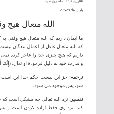
آوریل 4, 2017
فروغ هدایت
بازدیدها: 27529
الله متعال هیچ 
ما ایمان داریم که الله متعال هیچ وقتی ب
که الله متعال غافل از اعمال بندگان نیست
داریم که هیچ چیزی خدا را عاجز کرده نمی ت
و قدرت خود به دلیل فرمودۀ او تعال: (إِنَّمَا أَمْرُهُ إ
ترجمه:
جز این نیست حکم خدا این است که
شو، پس موجود می شود.
تفسیر:
نزد الله تعالی چه مشکل است که چیز
کند. نزد وی فقط اراده کردن است و بس