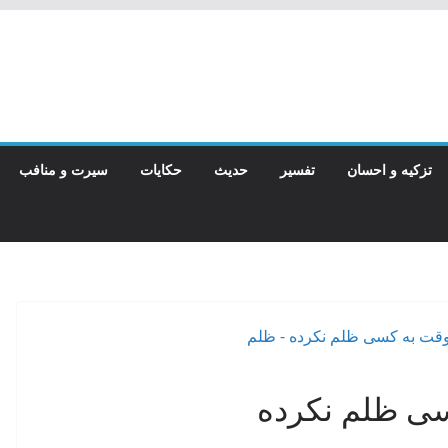
تزکیه و احسان
تفسیر
حدیث
حکایات
سیرت و منافب
سی ظلم نکرده