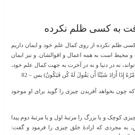
وقت به کسی ظلم نکرده
ه کسی ظلم نکرده از روی کمال علم خود و ایمان داریم
 و محیط است به همه اعمال و اقوالشان. و نیز ایمان
واند، نه در دنیا و نه در آخرت به جهت کمال علم خود،
ِذَا أَرَادَ شَيْئًا أَن يَقُولَ لَهُ كُن فَيَكُونُ) یس – 82
 چون بخواهد آفریدن چیزی را گوید برای او موجود
ی کوچک و یا بزرگ را مرتبۀ اول و یا مرتبۀ دوم پیدا
، به مجردی که ارادۀ خلق چیزی را فرمود و گفت: