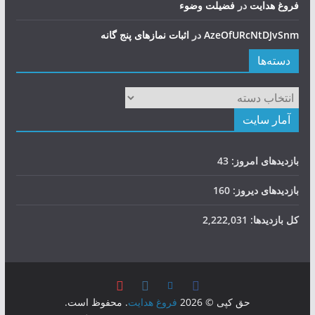
فروغ هدایت
در
فضيلت وضوء
AzeOfURcNtDJvSnm
در
اثبات نمازهای پنج گانه
دسته‌ها
دسته‌ها
آمار سایت
بازدیدهای امروز:
43
بازدیدهای دیروز:
160
کل بازدیدها:
2,222,031
حق کپی © 2026
فروغ هدایت
. محفوظ است.