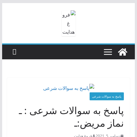
رفتن
به
محتوا
پاسخ به سوالات شرعی
پاسخ به سوالات شرعی : ـ
نماز مریض:ـ
دسامبر 5, 2021
فروغ هدایت