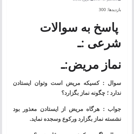
بازدیدها: 300
پاسخ به سوالات
شرعی :ـ
نماز مریض:ـ
سوال : کسیکه مریض است وتوان ایستادن
ندارد ؛ چگونه نماز بگزارد؟
جواب : هرگاه مریض از ایستادن معذور بود
نشسته نماز بگزارد ورکوع وسجده نماید.