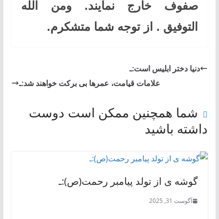
صفوف خارج نمایند. ومن الله
التوفیق . از توجه شما متشکرم.
دنیا دختر ابلیس است:ـ
علامات قیامت، عمرها بی برکت خواهند شد:ـ
شما همچنین ممکن است دوست
داشته باشید
گوشه ی از تولد پیامبر رحمت(ص):ـ
آگوست 31, 2025