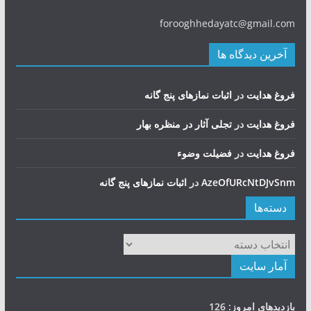
forooghhedayatc@gmail.com
آخرین دیدگاه ها
فروغ هدایت
در
اثبات نمازهای پنج گانه
فروغ هدایت
در
تجلی آثار در منظره بهار
فروغ هدایت
در
فضيلت وضوء
AzeOfURcNtDJvSnm
در
اثبات نمازهای پنج گانه
دسته‌ها
دسته‌ها
آمار سایت
بازدیدهای امروز:
126