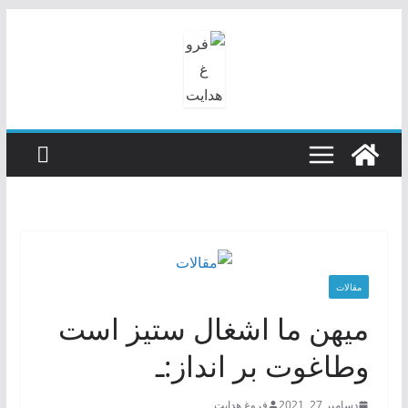
رفتن
به
محتوا
مقالات
میهن ما اشغال ستیز است
وطاغوت بر انداز:ـ
دسامبر 27, 2021
فروغ هدایت