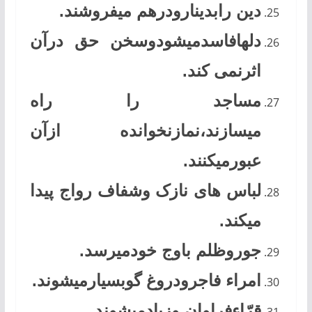
دین رابدینارودرهم میفروشند.
دلهافاسدمیشودوسخن حق درآن
اثرنمی کند.
مساجد را راه
میسازند،نمازنخوانده ازآن
عبورمیکنند.
لباس های نازک وشفاف رواج پیدا
میکند.
جوروظلم باوج خودمیرسد.
امراء فاجرودروغ گوبسیارمیشوند.
قرّاءفراوان وزیادمیشوند.