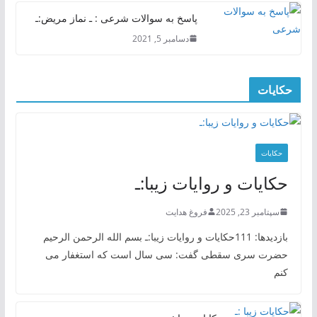
پاسخ به سوالات شرعی : ـ نماز مریض:ـ
دسامبر 5, 2021
حکایات
حکایات
حکایات و روایات زیبا:ـ
سپتامبر 23, 2025
فروغ هدایت
بازدیدها: 111حکایات و روایات زیبا:ـ بسم الله الرحمن الرحیم
حضرت سری سقطی گفت: سی سال است که استغفار می
کنم