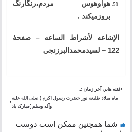
هواوهوس مردم،رنگارنگ
بروزمیکند .
الإشاعه لأشراط الساعه – صفحۀ
122 – لسیدمحمدالبرزنجی
فتنه هايي آخر زمان :ـ
ماه میلاد طلیعه نور حضرت رسول اکرم ( صلی الله علیه
وآله وسلم )مبارک باد
شما همچنین ممکن است دوست