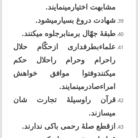
مشابهت اختیارمینمایند.
شهادت دروغ بسیارمیشود.
طبقۀ جهّال برمنابرجلوه میکنند.
علماءبطرفداری ازحکّام حلال
راحرام وحرام راحلال حکم
میکنندوفتوا موافق خواهش
امراءصادرمینمایند.
قرآن راوسیلۀ تجارت شان
میسازند.
ازقطع صلۀ رحمی باکی ندارند.