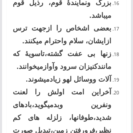
بزرگ ونمایندۀ قوم، رذیل قوم
میباشد.
بعضی اشخاص را ازجهت ترس
ازایشان، سلام واحترام میکنند.
زنها بی عفت گشته،تاسویۀ که
مانندکنیزان سرود وآوازمیخوانند.
آلات ووسائل لهو زیادمیشوند.
آخراین امت اولش را لعنت
ونفرین وبدمیگوید،بادهای
شدید،طوفانها، زلزله های کم
نظیر،فرورفتن زمین،تبدیل صورت