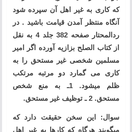
که کاری به غیر اهل آن سپرده شود
آنگاه منتظر آمدن قیامت باشید . در
ردالمحتار صفحه 382 جلد 4 به نقل
از کتاب الصلح بزازیه آورده اگر امیر
مسلمین شخصی غیر مستحق را به
کاری می گمارد دو مرتبه مرتکب
ظلم میشود. 1ـ به منع شخص
مستحق. 2 ـ توظیف غیر مستحق.
سوال: این سخن حقیقت دارد که
میگویند هرگاه که کارها به غیر اهل