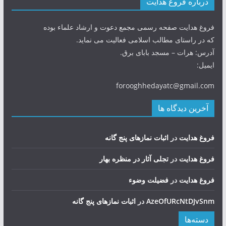
درباره فروغ هدایت
فروغ هدایت صفحه رسمی مجمع دعوت و ارشاد علماء بوده
که در راستای مطالب اسلامی فعالیت می نماید.
آدرس: هرات – مسجد بابای برق.
ایمیل:
forooghhedayatc@gmail.com
آخرین دیدگاه ها
فروغ هدایت
در
اثبات نمازهای پنج گانه
فروغ هدایت
در
تجلی آثار در منظره بهار
فروغ هدایت
در
فضيلت وضوء
AzeOfURcNtDJvSnm
در
اثبات نمازهای پنج گانه
دسته‌ها