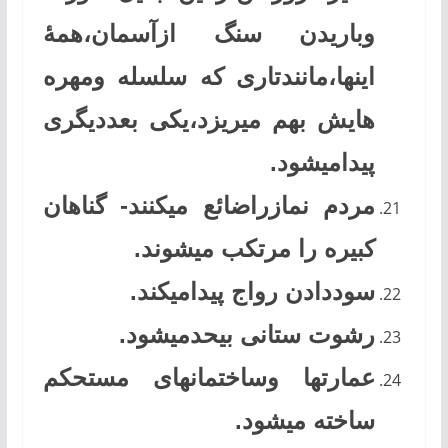
وباریدن سنگ ازآسمان،همۀ
اینها،مانندتاری که سلسله ومهره
هایش بهم میریزد،یکی بعددیگری
پیدامیشود.
مردم نمازراضائع میکنند- گناهان
کبیره را مرتکب میشوند.
سوددادن رواج پیدامیکند.
رشوت ستانی بیحدمیشود.
عمارتها وساختمانهای مستحکم
ساخته میشود.