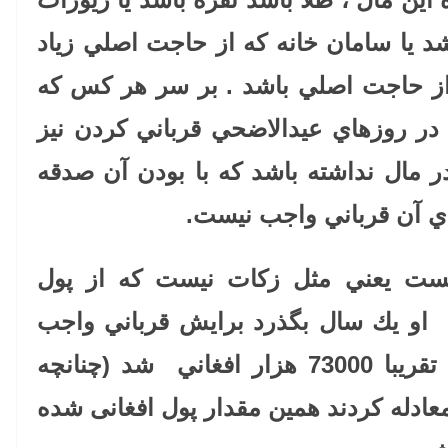
شد يا سامان خانه كه از حاجت اصلي زياد
ه از حاجت اصلي باشد . بر سر هر كس كه
ر روزهاي عيدالاضحي قرباني كردن نيز
مال نداشته باشد كه با بودن آن صدقه
ي آن قرباني واجب نيست
.
ست يعني مثل زكات نيست كه از پول
ت او يك سال بگذرد برايش قرباني واجب
باشد اگر روز عيد قربان صاحب تقریبا 73000 هزار افغاني شد (چنانچه
ان 200 درهم را معادله کردند همین مقدار پول افغانی شده