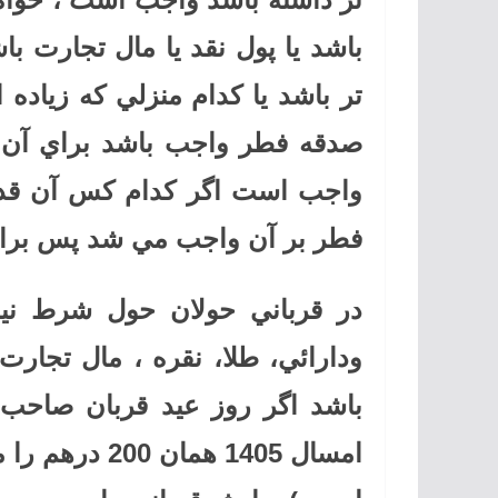
باشد يا پول نقد يا مال تجارت با
تر باشد يا كدام منزلي كه زياد
صدقه فطر واجب باشد براي آن د
واجب است اگر كدام كس آن قدر 
فطر بر آن واجب مي شد پس برا
در قرباني حولان حول شرط ني
ودارائي، طلا، نقره ، مال تجار
امسال 1405 هم