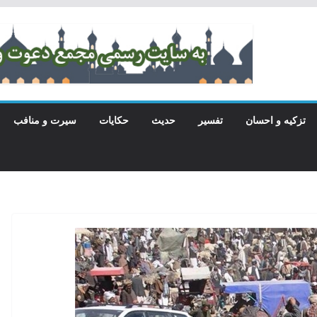
تزکیه و احسان
تفسیر
حدیث
حکایات
سیرت و منافب