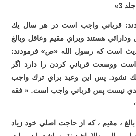
»
ودند: قرباني واجب است در هر سال يك
ودارائي هستند وبراي مقيم وعاقل وبالغ
حديث است كه رسول الله «ص» فرمودند:
ست ووسعت قرباني كردن را دارد اگر
ديك نشود. پس اين وعيد براي ترك واجب
يدي نيست پس قرباني واجب است. « فقه
الغ ، مقيم ، كه از حاجت اصلي خود زياد
ين مال ، طلا باشد نقره باشد يا زيورات