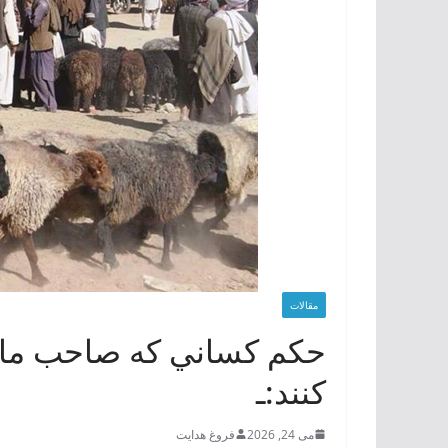
مقالات
حکم كساني كه صاحب مال 
كنند:ـ
می 24, 2026
فروغ هدایت