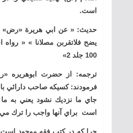
است
.
حديث
: «
عن ابي هريرة «رض» 
يضح فلاتقربن مصلانا
» «
رواه ا
100 جلد 2
»
ترجمه
:
از حضرت ابوهريره «
فرمودند: كسيكه صاحب دارائي باش
جاي ما نزديك نشود يعني به ما 
است براي آنها واجب را ترك مي ك
چرا كه در كتب فقه موجود است