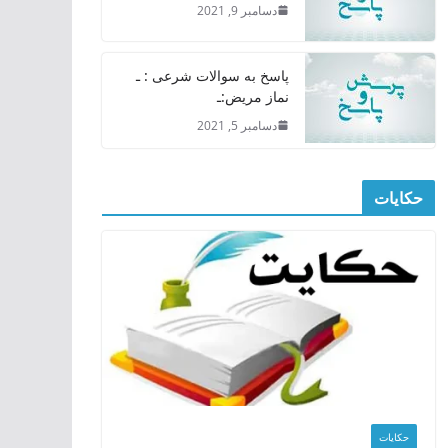
دسامبر 9, 2021
پاسخ به سوالات شرعی : ـ
نماز مریض:ـ
دسامبر 5, 2021
حکایات
حکایات