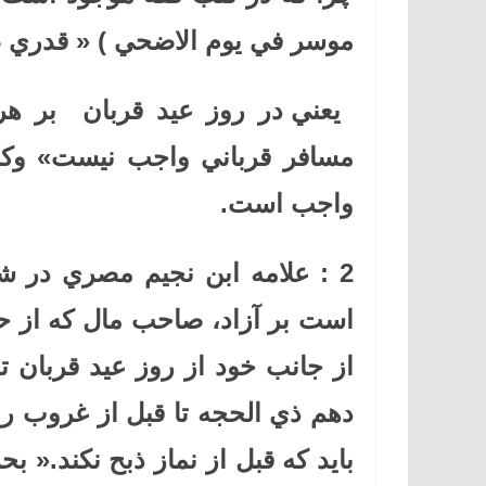
موسر في يوم الاضحي
) «
قدري صفحه 197 هدايه
يعني در روز عيد قربان بر ه
مسافر قرباني واجب نيست» وكس
واجب است
.
2 :
علامه ابن نجيم مصري در شر
است بر آزاد، صاحب مال كه از حا
از جانب خود از روز عيد قربان تا
دهم ذي الحجه تا قبل از غروب ر