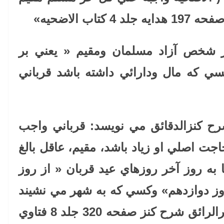
 جلد 4 كتاب الاضحيه
»
ر شخص آزاد مسلمان ومقيم « يعني بر
ي كه مال ودارائي داشته باشد قرباني
ح كنزالدقائق مي نويسد: قرباني واجب
جت اصلي او زياد باشد، مقيم، عاقل بالغ
 به روز آخر روزهاي عيد قربان « از روز
وز دوازدهم» وكسي كه به شهر مي نشيند
بايد كه قبل از نماز ذبح نكند.« بحرالرائق شرح كنز صفحه 320 جلد 8 فتاوي