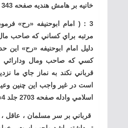
خانيه بر هامش هنديه صفحه 343 جلد 3
3 :
(
امام ابوحنيفه «رح» فرم
مرتبه براي كساني كه صاحب مال 
دليل امام ابوحنيفه «رح» اين 
كسي كه صاحب ومال ودارائي ا
قرباني نكند به نماز جاي ما نز
است در غير واجب اين چنين وع
اسلامي وادله صفحه 2703 جلد 4
»
قرباني بر سر مسلمان ، عاقل ، ب
تر داشته باشد واجب است ، خواه ا