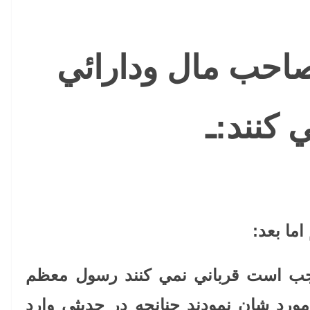
احب مال ودارائي
 كنند:ـ
ما بعد
:
جب است قرباني نمي كنند رسول معظم
ورد شان نمودند چنانچه در حديثي وارد