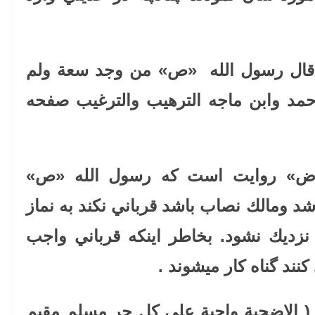
قال رسول الله «ص» من وجد سعة ولم
حمد وابن ماجه الترهيب والترغيب صفحه
رض» روايت است كه رسول الله «ص»
د ومالك نصاب باشد قرباني نكند به نماز
نزديك نشود. بخاطر اينكه قرباني واجب
نند گناه كار ميشوند
.
(
الاضحية واجبة علي كل حر مسلم مقيم