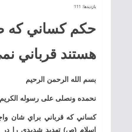
بازدیدها: 111
حکم كساني كه ص
هستند قرباني نمي
بسم الله الرحمن الرحیم
نحمده ونصلی علی رسوله الکریم ا
كساني كه قرباني براي شان وا
اسلام (ص) تهديد شديدي را در م