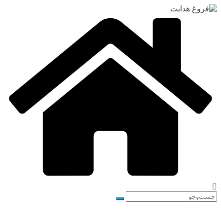
رفتن
به
محتوا