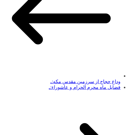
وداع حجاج از سرزمين مقدس مكه:ـ
فضایل ماه محرم الحرام و عاشوراء:ـ