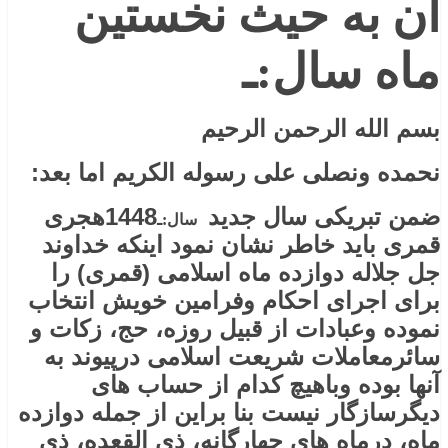
آن به حیث نخستین
ماه سال:ـ
بسم الله الرحمن الرحیم
نحمده ونصلی علی رسوله الکریم اما بعد:
ضمن تبریکی سال جدید
1448هجری
سال:ـ
قمری باید خاطر نشان نمود اینکه خداوند
جل ‌جلاله دوازده ماه اسلامی (قمری) را
برای اجرای احکام وفرامین خویش انتخاب
نموده وعبادات از قبیل روزه، حج، زکات و
سائرمعاملات شریعت اسلامی درپیوند به
آنها بوده وباهیچ کدام از حساب های
دیگرسازگار نیست بنا براین از جمله دوازده
ماه، درماه های چهارگانه، ذی القعده، ذی