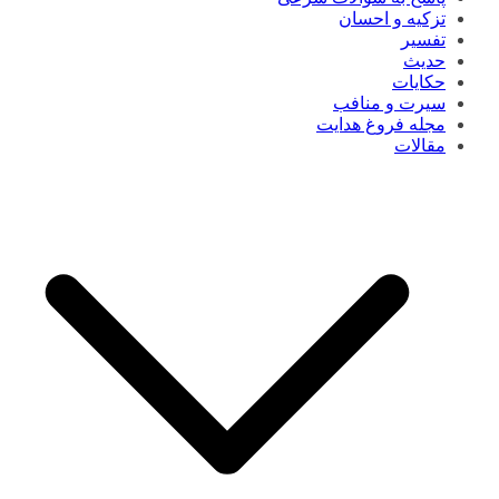
تزکیه و احسان
تفسیر
حدیث
حکایات
سیرت و منافب
مجله فروغ هدایت
مقالات