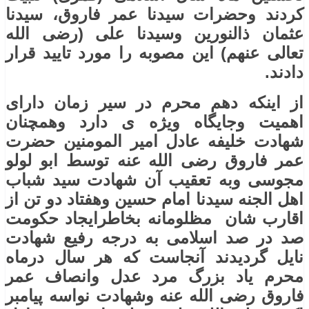
کردند وحضرات سیدنا عمر فاروق، سیدنا
عثمان ذالنورین وسیدنا علی (رضی الله
تعالی عنهم) این مصوبه را مورد تایید قرار
دادند.
از اینکه دهم محرم در سیر زمان دارای
اهمیت وجایگاه ویژه ی دارد وهمچنان
شهادت خلیفه عادل امیر المومنین حضرت
عمر فاروق رضی ‌الله عنه توسط ابو لولو
مجوسی وبه تعقیب آن شهادت سید شباب
اهل الجنه سیدنا امام حسین وهفتاد دو تن از
اقارب شان مظلومانه بخاطرایجاد حکومت
صد در صد اسلامی به درجه رفیع شهادت
نایل گردیدند آنجاست که هر سال درماه
محرم یاد بزرگ مرد عدل وانصاف عمر
فاروق رضی ‌الله عنه وشهادت نواسه پیامبر