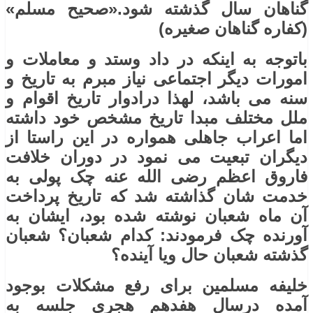
گناهان سال گذشته شود.«صحیح مسلم»
(کفاره گناهان صغیره)
باتوجه به اینکه در داد وستد و معاملات و
امورات دیگر اجتماعی نیاز مبرم به تاریخ و
سنه می باشد، لهذا درادوار تاریخ اقوام و
ملل مختلف مبدا تاریخ مشخص خود داشته
اما اعراب جاهلی همواره در این راستا از
دیگران تبعیت می نمود در دوران خلافت
فاروق اعظم رضی ‌الله عنه چک پولی به
خدمت شان گذاشته شد که تاریخ پرداخت
آن ماه شعبان نوشته شده بود، ایشان به
آورنده چک فرمودند: کدام شعبان؟ شعبان
گذشته شعبان حال ویا آینده؟
خلیفه مسلمین برای رفع مشکلات بوجود
آمده درسال هفدهم هجری جلسه به