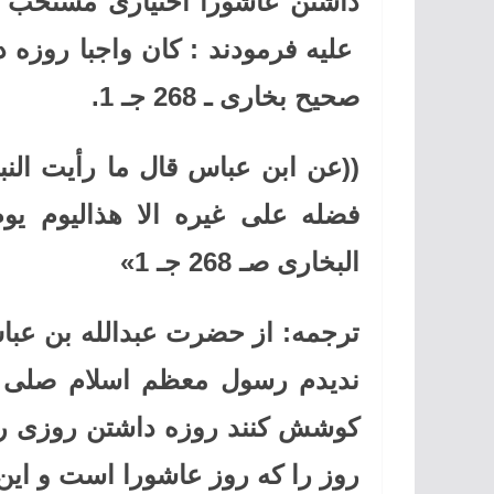
داشتن عاشورا اختیاری مستحب گ
علیه فرمودند : کان واجبا روزه 
صحیح بخاری ـ 268 جـ 1.
((عن ابن عباس قال ما رأیت الن
فضله علی غیره الا هذالیوم یو
البخاری صـ 268 جـ 1»
ترجمه: از حضرت عبدالله بن عب
ندیدم رسول معظم اسلام صلی ا
کوشش کنند روزه داشتن روزی را 
روز را که روز عاشورا است و این