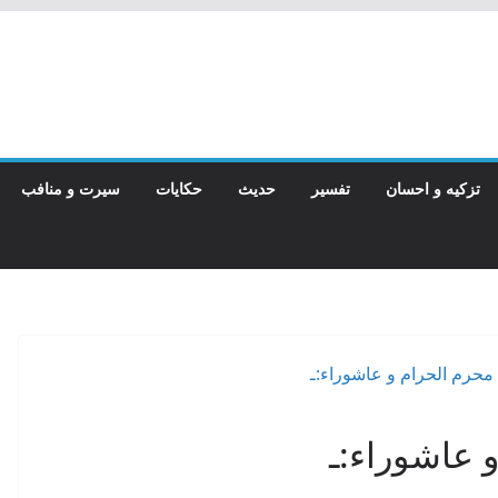
تزکیه و احسان
تفسیر
حدیث
حکایات
سیرت و منافب
 عاشوراء:ـ