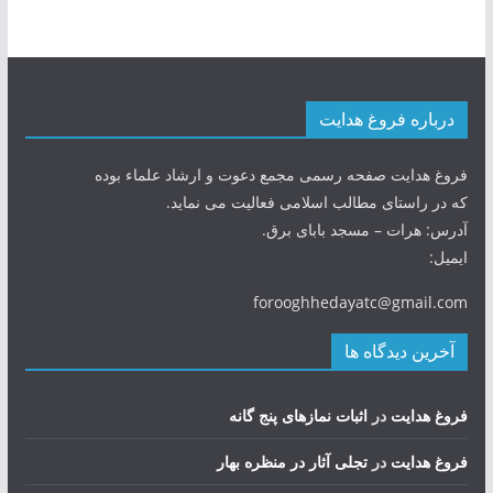
درباره فروغ هدایت
فروغ هدایت صفحه رسمی مجمع دعوت و ارشاد علماء بوده
که در راستای مطالب اسلامی فعالیت می نماید.
آدرس: هرات – مسجد بابای برق.
ایمیل:
forooghhedayatc@gmail.com
آخرین دیدگاه ها
فروغ هدایت
در
اثبات نمازهای پنج گانه
فروغ هدایت
در
تجلی آثار در منظره بهار