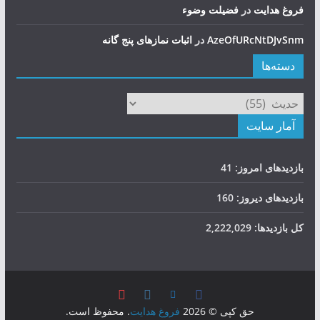
فروغ هدایت
در
فضيلت وضوء
AzeOfURcNtDJvSnm
در
اثبات نمازهای پنج گانه
دسته‌ها
دسته‌ها
آمار سایت
بازدیدهای امروز:
41
بازدیدهای دیروز:
160
کل بازدیدها:
2,222,029
حق کپی © 2026
فروغ هدایت
. محفوظ است.