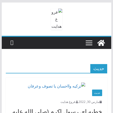
رفتن
به
محتوا
حدیث
حدیث
مارس 30, 2022
فروغ هدایت
خطبه ای رسول اکرم (صلی الله علیه