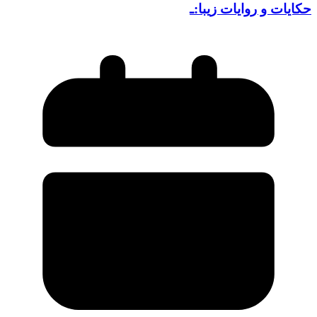
حکایات و روایات زیبا:ـ