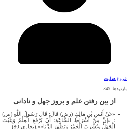
فروغ هدایت
بازدیدها: 845
از بين رفتن علم و بروز جهل و نادانی
«عَنْ أَنَسِ بْنِ مَالِكٍ (رض) قَالَ: قَالَ رَسُولُ اللَّهِ (ص)
: «إِنَّ مِنْ أَشْرَاطِ السَّاعَةِ: أَنْ يُرْفَعَ الْعِلْمُ وَيَثْبُتَ
الْجَهْلُ وَيُشْرَبَ الْخَمْرُ وَيَظْهَرَ الزِّنَا»».(بخارى:80)