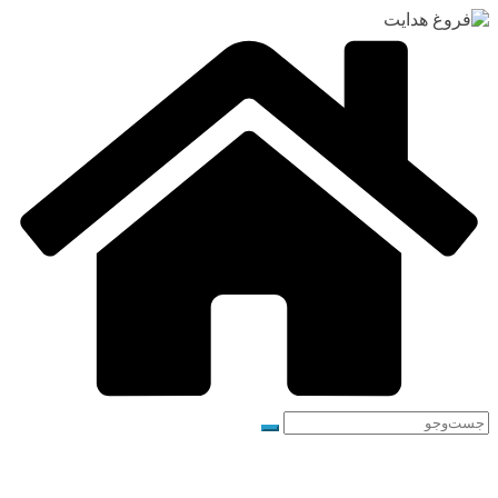
رفتن
به
محتوا