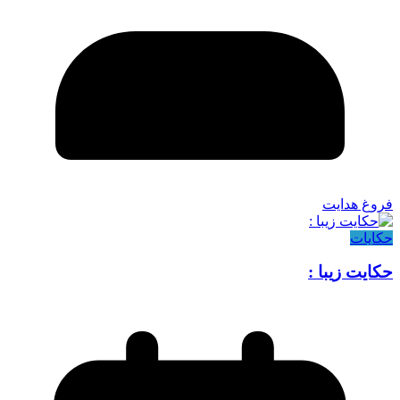
فروغ هدایت
حکایات
حکایت زیبا :