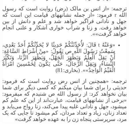
ترجمه: «از انس بن مالک (رض) روایت است كه رسول
الله r فرمود: «از جمله نشانه‏های قیامت این است كه
جهل و نادانی فراگیر خواهد شد و علم و دانش از بین
خواهد رفت. و زنا و شراب خواری آشكار و علنی انجام
خواهد گرفت»».
«وَعَنْهُ t قَالَ: لأُحَدِّثَنَّكُمْ حَدِيثًا لا يُحَدِّثُكُمْ أَحَدٌ بَعْدِي،
سَمِعْتُ رَسُولَ اللَّهِ ص يَقُولُ: «مِنْ أَشْرَاطِ السَّاعَةِ:
أَنْ يَقِلَّ الْعِلْمُ وَيَظْهَرَ الْجَهْلُ، وَيَظْهَرَ الزِّنَا، وَتَكْثُرَ
النِّسَاءُ، وَيَقِلَّ الرِّجَالُ، حَتَّى يَكُونَ لِخَمْسِينَ امْرَأَةً
الْقَيِّمُ الْوَاحِدُ»». (بخارى:81)
ترجمه: «همچنین از انس رض روایت است كه فرمود:
حدیثی را برای شما بیان می‏كنم كه كسی دیگر برای شما
بیان نخواهد كرد: از رسول الله ص شنیدم كه می‏فرمود:
«برخی از نشانه‏های قیامت، عبارت‌اند از این كه علم كم
می‏شود، جهل و نادانی غلبه پیدا می‌كند، زنا رواج می‌یابد و
تعداد زنان، زیاد و تعداد مردان، كم می‏شود تا جایی كه یک
مرد، سرپرستی پنجاه زن را به عهده خواهد گرفت»