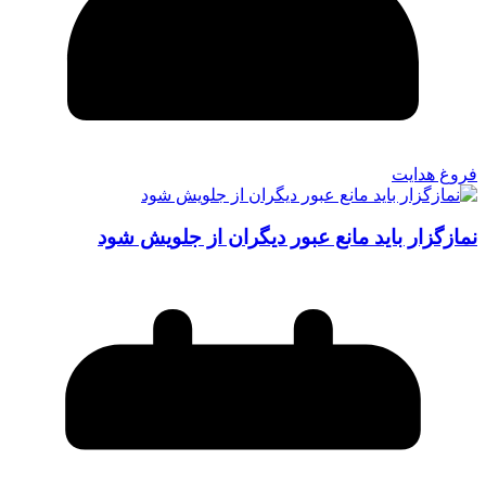
فروغ هدایت
نمازگزار بايد مانع عبور ديگران از جلويش شود