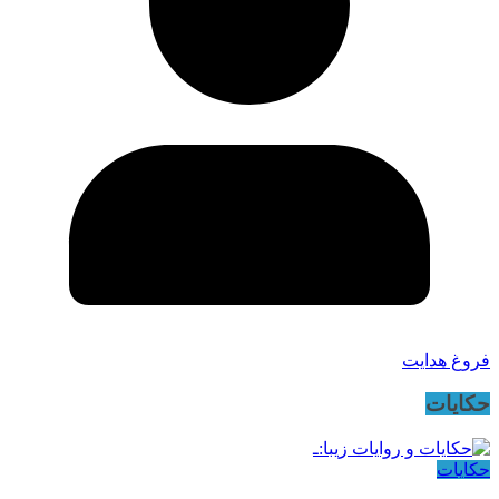
فروغ هدایت
حکایات
حکایات