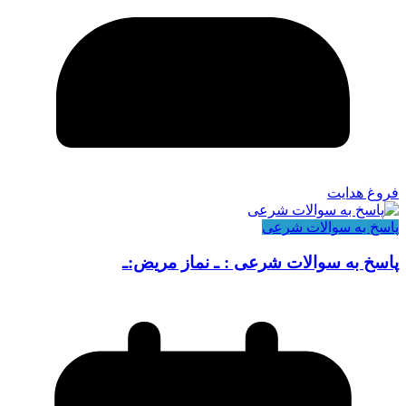
فروغ هدایت
پاسخ به سوالات شرعی
پاسخ به سوالات شرعی : ـ نماز مریض:ـ