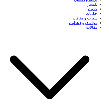
تفسیر
حدیث
حکایات
سیرت و منافب
مجله فروغ هدایت
مقالات