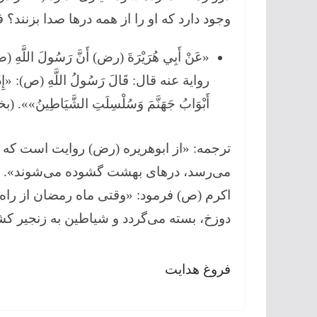
وجود دارد كه او را از همه درها صدا بزنند؟ 
«عَنْ أَبِي هُرَيْرَةَ (رض) أَنَّ رَسُولَ اللَّهِ (ص)
رواية عنه قال: قَالَ رَسُولُ اللَّهِ (ص): «إِذَا دَخ
أَبْوَابُ جَهَنَّمَ وَسُلْسِلَتِ الشَّيَاطِينُ»». (بخارى
ترجمه: «از ابوهریره (رض) روایت است كه 
می‌رسد، درهای بهشت گشوده می‌شوند». و د
اكرم (ص) فرمود: «وقتی ماه رمضان از راه
دوزخ، بسته می‌گردد و شیاطین به زنجیر كش
فروغ هدایت