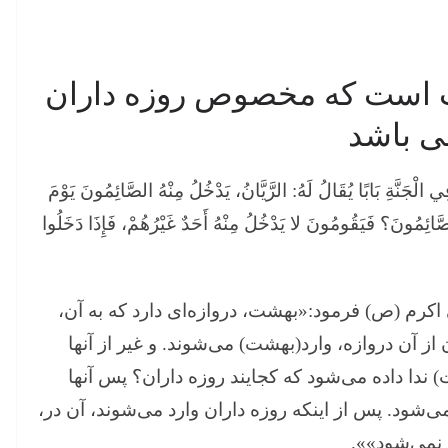
هشت است كه مخصوص روزه داران
 ‌باشد
َّةِ بَابًا يُقَالُ لَهُ: الرَّيَّانُ، يَدْخُلُ مِنْهُ الصَّائِمُونَ يَوْمَ
الصَّائِمُونَ؟ فَيَقُومُونَ لا يَدْخُلُ مِنْهُ أَحَدٌ غَيْرُهُمْ، فَإِذَا دَخَلُوا
كرم (ص) فرمود:«بهشت، دروازه‌ای دارد كه به آن،
از آن دروازه، وارد(بهشت) می‌شوند. و غیر از آنها
 ندا داده می‌شود كه كجایند روزه داران؟ پس آنها
می‌شود. پس از اینكه روزه داران وارد می‌شوند، آن در،
 نمی‌شود»».