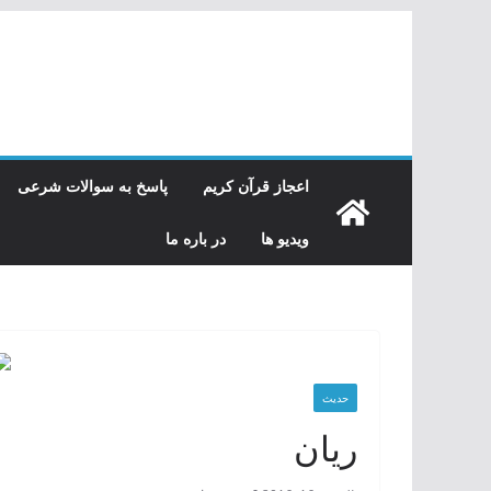
رفتن
به
محتوا
اعجاز قرآن کریم
پاسخ به سوالات شرعی
ویدیو ها
در باره ما
حدیث
ريان