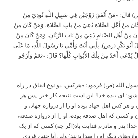
 قَالَ: «مَنْ أَنْفَقَ زَوْجَيْنِ فِي سَبِيلِ اللَّهِ نُودِيَ مِنْ
َنْ كَانَ مِنْ أَهْلِ الصَّلاةِ دُعِيَ مِنْ بَابِ الصَّلاةِ، وَمَنْ كَانَ مِنْ
انَ مِنْ أَهْلِ الصِّيَامِ دُعِيَ مِنْ بَابِ الرَّيَّانِ، وَمَنْ كَانَ مِنْ
َ أَبُو بَكْرٍ (رض): بِأَبِي أَنْتَ وَأُمِّي يَا رَسُولَ اللَّهِ، مَا عَلَى
 يُدْعَى أَحَدٌ مِنْ تِلْكَ الأَبْوَابِ كُلِّهَا؟ قَالَ: «نَعَمْ وَأَرْجُو
ول الله (ص) فرمود: «هركس، دو نوع انفاق در راه
‌شود: ای بنده خدا! این است نتیجه كار خیر. پس هر
، و هر كس اهل جهاد بوده او را از دروازه جهاد، و
ان و كسی كه اهل صدقه بوده، او را از دروازه صدقه،
دا! پدر و مادرم فدایت باد(اگر چه) كسی كه از یک
وازه‌های دیگر او را صدا بزنند) ولی آیا چنین فردی