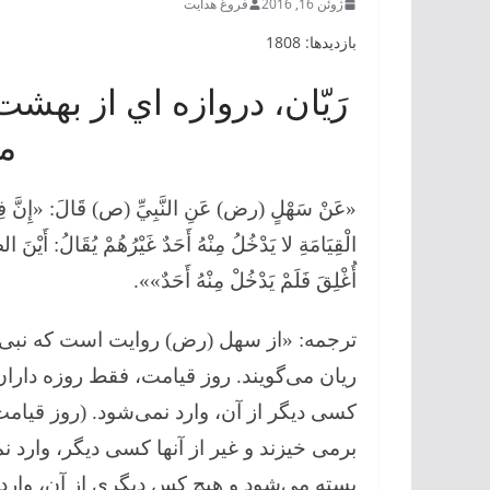
ژوئن 16, 2016
فروغ هدایت
بازدیدها: 1808
رَيّان، دروازه اي از ب
می
«عَنْ سَهْلٍ (رض) عَنِ النَّبِيِّ (ص) قَالَ: «إِنَّ فِي الْجَن
الْقِيَامَةِ لا يَدْخُلُ مِنْهُ أَحَدٌ غَيْرُهُمْ يُقَالُ: أَيْنَ 
أُغْلِقَ فَلَمْ يَدْخُلْ مِنْهُ أَحَدٌ»».
ترجمه: «از سهل (رض) روایت است كه نبی ‏ا
ریان می‌گویند. روز قیامت، فقط روزه داران 
كسی دیگر از آن، وارد نمی‌شود. (روز قیامت)
برمی خیزند و غیر از آنها كسی دیگر، وارد ن
بسته می‌شود و هیچ كس دیگری از آن، وارد