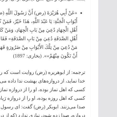
«عَنْ أَبِي هُرَيْرَةَ (رض) أَنَّ رَسُولَ اللَّهِ (ص)
أَبْوَابِ الْجَنَّةِ: يَا عَبْدَ اللَّهِ، هَذَا خَيْرٌ، فَم
أَهْلِ الْجِهَادِ دُعِيَ مِنْ بَابِ الْجِهَادِ، وَمَنْ كَ
أَهْلِ الصَّدَقَةِ دُعِيَ مِنْ بَابِ الصَّدَقَةِ» فَقَال
مَنْ دُعِيَ مِنْ تِلْكَ الأَبْوَابِ مِنْ ضَرُورَةٍ فَهَلْ
أَنْ تَكُونَ مِنْهُمْ»». (بخارى: 1897)
ترجمه: از ابوهریره (رض) روایت است كه رس
خدا نماید، از دروازه‌های بهشت ندا داده می
كسی كه اهل نماز بوده، او را از دروازه نماز
كسی كه اهل روزه بوده، او را از دروازه رَی
صدا می‌زنند. ابوبكر (رض) گفت: ای رسول خ
دروازه، صدا زده شود، نیازی ندارد (كه از در