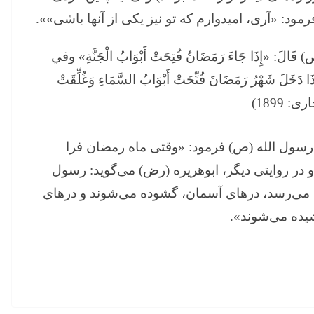
فرمود: «آری، امیدوارم كه تو نیز یكی از آنها باشی»».
 قَالَ: «إِذَا جَاءَ رَمَضَانُ فُتِحَتْ أَبْوَابُ الْجَنَّةِ» وفي
َلَ شَهْرُ رَمَضَانَ فُتِّحَتْ أَبْوَابُ السَّمَاءِ وَغُلِّقَتْ
: 1899)
رسول ‏الله (ص) فرمود: «وقتی ماه رمضان فرا
ر روایتی دیگر، ابوهریره (رض) می‌گوید: رسول
 می‌رسد، درهای آسمان، گشوده می‌شوند و درهای
یده می‌شوند».