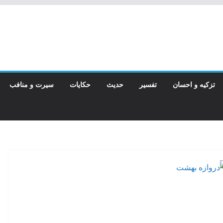
تزکیه و احسان
تفسیر
حدیث
حکایات
سیرت و منافب