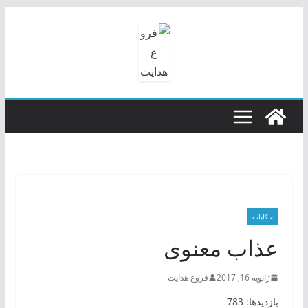
رفتن
به
محتوا
حکایات
عذاب معنوی
ژانویه 16, 2017
فروغ هدایت
بازدیدها: 783