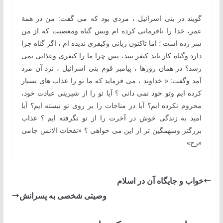
گویند در بنی اسرائیل ، مردی بود كه می گفت: من در همة
عمر، خدا را نافرمانی كرده ام وبس گناه ومعصیت كه از من
سر زده است ؛ اما تاكنون زیانی وكیفری ندیده ام ، اگر گناه جزا
دارد وگناه كار باید كیفر بیند، پس چرا ما را كیفری وعذابی نمی
رسد؟ در همان روزها ، پیامبر قوم بنی اسرائیل ، نزد آن مرد
آمد وگفت: « خداوند ، می فرماید كه ما تو را عذاب های بسیار
كرده ایم وتو خود نمی دانی ؟ آیا تو را از شیرینی عبادت خود،
محروم نكرده ایم؟ آیا در مناجات را بر روی تو نبسته ایم؟ آیا
امید به زندگی خوش در آخرت را از تو نگرفته ایم ؟ عذاب
بزرگتر وسهمگین تر از این می خواهی ؟ «نفحات الانس جامی
«رح»
خواب و جایگاه آن در اسلام
وصیتی شخصی به پسرانش