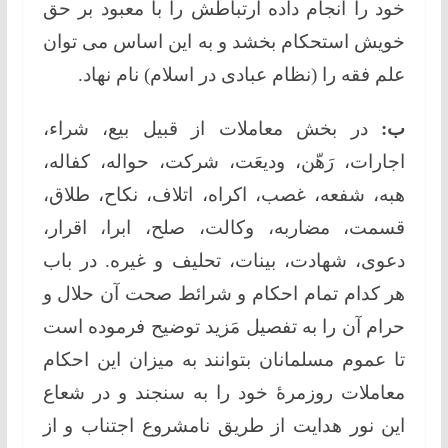
خود را انجام داده ارتباطش را با معبود بر حق
خویش استحکام بخشد و به این اساس می توان
علم فقه را (نظام عبادی در اسلام) نام نهاد.
ب:
در بخش معاملات از قبیل بیع، شراء،
اجارات، رَهّن، ودیعَت، شرکت، حواله، کفاله،
هبه، شفعه، غصب، اکراه، اتلاف، نکاح، طلاق،
قسمت، مضاربه، وکالت، صلح، ابرا، اقرار،
دعوی، شهادت، بینات، تحلیف و غیره. در باب
هر کدام تمام احکام و شرائط صحت آن حلال و
حرام آن را به تفصیل مَزید توضیح فرموده است
تا عموم مسلمانان بتوانند به میزان این احکام
معاملات روزمرۀ خود را به سنجند و در شعاع
این نور هدایت از طریق نامشروع اجتناب و از