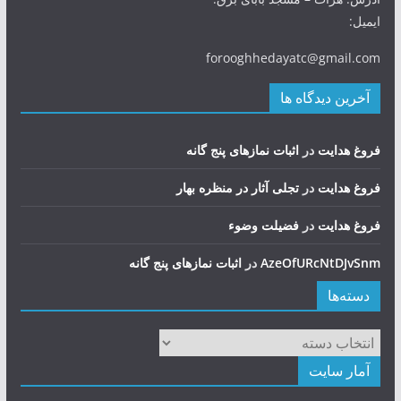
ایمیل:
forooghhedayatc@gmail.com
آخرین دیدگاه ها
فروغ هدایت
در
اثبات نمازهای پنج گانه
فروغ هدایت
در
تجلی آثار در منظره بهار
فروغ هدایت
در
فضيلت وضوء
AzeOfURcNtDJvSnm
در
اثبات نمازهای پنج گانه
دسته‌ها
دسته‌ها
آمار سایت