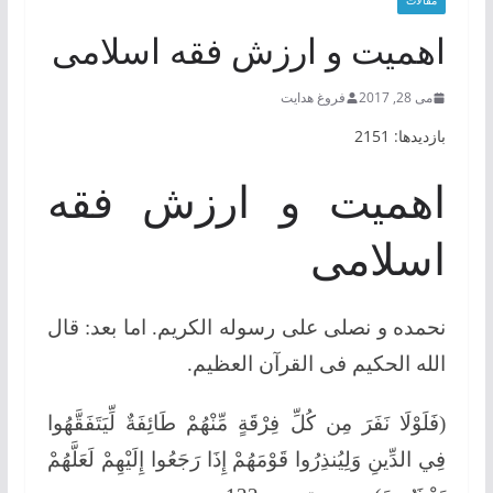
مقالات
اهمیت و ارزش فقه اسلامی
می 28, 2017
فروغ هدایت
بازدیدها: 2151
اهمیت و ارزش فقه
اسلامی
نحمده و نصلی علی رسوله الکریم. اما بعد: قال
الله الحکیم فی القرآن العظیم.
(فَلَوْلَا نَفَرَ مِن كُلِّ فِرْقَةٍ مِّنْهُمْ طَائِفَةٌ لِّيَتَفَقَّهُوا
فِي الدِّينِ وَلِيُنذِرُوا قَوْمَهُمْ إِذَا رَجَعُوا إِلَيْهِمْ لَعَلَّهُمْ