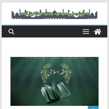
رفتن
به
محتوا