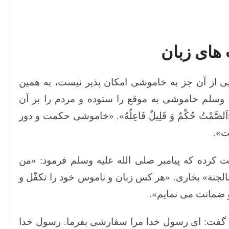
های زبان
ی از آن جز به خاموشی امکان پذیر نیست، به همین
وسلم خاموشی به موقع را ستوده و مردم را بر آن
مْتُ حُكْمٌ وَ قَلِيلٌ فَاعِلُهُ». «خاموشی حکمت و دور
ت».
کرده که پیامبر صلی الله علیه وسلم فرمود: «من
 بالجنة» بخاری. «هر کس زبان و ناموس خود را تکفّل و
و ضمانت می نمایم».
 گفت: ای رسول خدا مرا سفارشی بفرما. رسول خدا