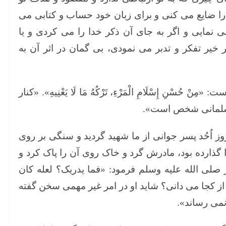
ا ضایع می کنی و برای زبان خود حساب و کتابی می
ی نمایی و اگر به جای آن ذکر خدا را می کردی و یا
 خیر تفکر و تدبر می نمودی، بی گمان در اثر آن به
ُسْنِ إِسْلَامِ الْمَرْءِ، تَرْكُهُ مَا لَا يَعْنِيهِ». «کنار
 مسلمانی شخص است».
 اُحُد پسر جوانی از ما شهید گردید و سنگی بر روی
ذارده بود، مادرش گرد و خاک روی آن را پاک کرد و
صلی الله علیه وسلم فرمود: «فما یدریک؟ لعله کان
تو از کجا می دانی؟ شاید او در امر غیر مهمی سخن گفته
نمی رساند».