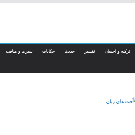
تزکیه و احسان
تفسیر
حدیث
حکایات
سیرت و منافب