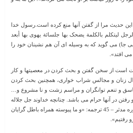
ن حدیث مرا از گفتن آنها منع کرده است.رسول خدا
جل لیتکلم بالکلمة یضحک بها جلسائة یهوی بها أبعد
ی جا) می گوید که به وسیله ای آن هم نشینان خود را
می افتد».
ت است از سخن گفتن و بحث کردن در معصیتها و کار
وال زنان و مجالس شراب خواری، همچنین بحث کردن
 فاسق و تنعم توانگران و مراسم زشت و نا مشروع و…
 رفتن در آنها حرام می باشد. چنانچه خداوند جل جلاله
می فرماید: «وَكُنَّا نَخُوضُ مَعَ الْخَائِضِينَ» سوره مدثر – 45 ترجمه: «و ما پیوسته همراه باطل گرایان
 رفتیم».