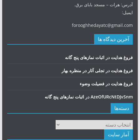
آدرس: هرات – مسجد بابای برق.
ایمیل:
forooghhedayatc@gmail.com
آخرین دیدگاه ها
فروغ هدایت
در
اثبات نمازهای پنج گانه
فروغ هدایت
در
تجلی آثار در منظره بهار
فروغ هدایت
در
فضيلت وضوء
AzeOfURcNtDJvSnm
در
اثبات نمازهای پنج گانه
دسته‌ها
دسته‌ها
آمار سایت