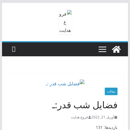
رفتن
به
محتوا
مقالات
فضایل شب قدر:ـ
آوریل 21, 2022
فروغ هدایت
بازدیدها: 131