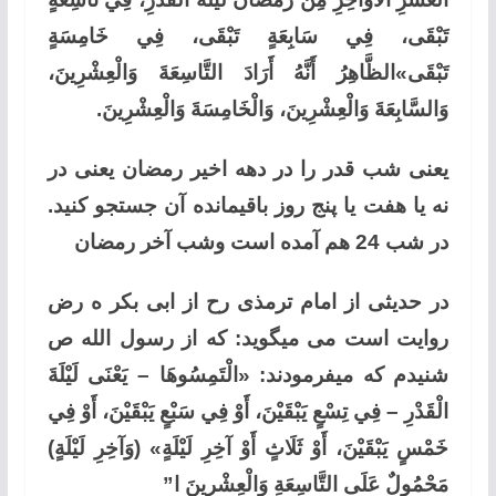
تَبْقَى، فِي سَابِعَةٍ تَبْقَى، فِي خَامِسَةٍ
تَبْقَى»الظَّاهِرُ أَنَّهُ أَرَادَ التَّاسِعَةَ وَالْعِشْرِينَ،
وَالسَّابِعَةَ وَالْعِشْرِينَ، وَالْخَامِسَةَ وَالْعِشْرِينَ.
یعنی شب قدر را در دهه اخیر رمضان یعنی در
نه یا هفت یا پنج روز باقیمانده آن جستجو کنید.
در شب 24 هم آمده است وشب آخر رمضان
در حدیثی از امام ترمذی رح از ابی بکر ه رض
روایت است می میگوید: که از رسول الله ص
شنیدم که میفرمودند: «الْتَمِسُوهَا – يَعْنَى لَيْلَةَ
الْقَدْرِ – فِي تِسْعٍ يَبْقَيْنَ، أَوْ فِي سَبْعٍ يَبْقَيْنَ، أَوْ فِي
خَمْسٍ يَبْقَيْنَ، أَوْ ثَلَاثٍ أَوْ آخِرِ لَيْلَةٍ» (وَآخِرِ لَيْلَةٍ)
مَحْمُولٌ عَلَى التَّاسِعَةِ وَالْعِشْرِينَ ا”