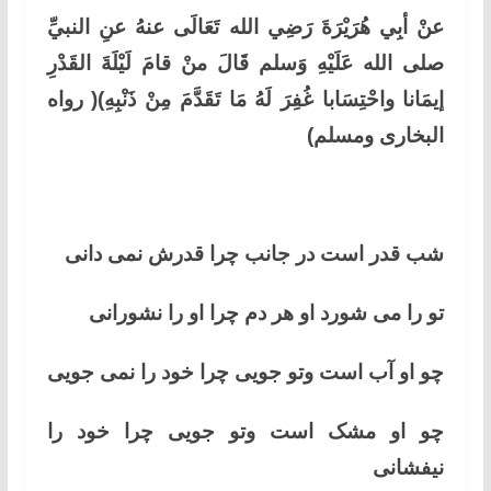
عنْ أبِي هُرَيْرَةَ رَضِي الله تَعَالَى عنهُ عنِ النبيِّ
صلى الله عَلَيْهِ وَسلم قَالَ منْ قامَ لَيْلَةَ القَدْرِ
إيمَانا واحْتِسَابا غُفِرَ لَهُ مَا تَقَدَّمَ مِنْ ذَنْبِهِ)( رواه
البخاری ومسلم)
شب قدر است در جانب چرا قدرش نمی دانی
تو را می شورد او هر دم چرا او را نشورانی
چو او آب است وتو جویی چرا خود را نمی جویی
چو او مشک است وتو جویی چرا خود را
نیفشانی