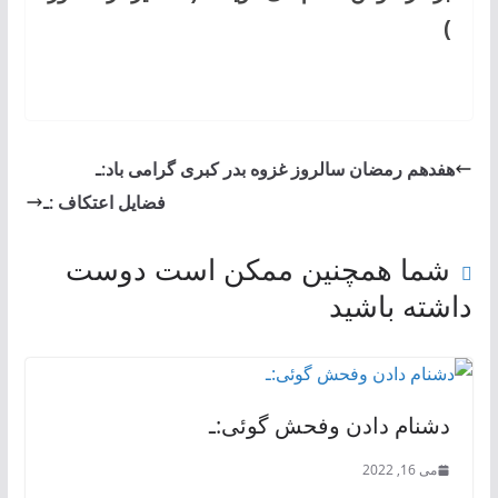
)
هفدهم رمضان سالروز غزوه بدر کبری گرامی باد:ـ
فضایل اعتکاف :ـ
شما همچنین ممکن است دوست
داشته باشید
دشنام دادن وفحش گوئی:ـ
می 16, 2022