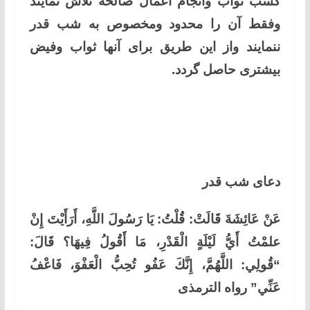
کسب ثواب وانجام اعمال صالحه تلاش نمایند
وفقط آن را محدود ومخصوص به شب قدر
ننمایند واز این طریق برای آنها ثواب وفیض
بیشتری حاصل گردد.
دعای شب قدر
عَنْ عَائِشَةَ قَالَتْ: قُلْتُ: يَا رَسُولَ اللَّهِ، أَرَأَيْتَ إِنْ
علمْتُ أَيُّ لَيْلَةٍ الْقَدْرِ، مَا أَقُولُ فِيهَا؟ قَالَ:
“قُولِي: اللَّهُمَّ، إِنَّكَ عَفُو تُحِبُّ الْعَفْوَ، فَاعْفُ
عَنِّي” رواه الترمذی