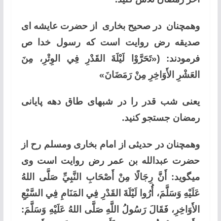
وهمچنان در صحیح بخاری از حضرت عایشه ای
صدیقه رض روایت است که رسول خدا ص
فرمودند: («تَحَرَّوْا لَيْلَةَ القَدْرِ فِي الوِتْرِ، مِنَ
العَشْرِ الأَوَاخِرِ مِنْ رَمَضَانَ»
یعنی شب قدر را در شبهای طاق دهه پایانی
رمضان جستجو کنید.
وهمچنان در حدیثی از امام بخاری ومسلم رح از
حضرت عبدالله بن عمر رض روایت است وی
میگوید: أَنَّ رِجَالًا مِنْ أَصْحَابِ النَّبِيِّ صَلَّى اللهُ
عَلَيْهِ وَسَلَّمَ، أُرُوا لَيْلَةَ القَدْرِ فِي المَنَامِ فِي السَّبْعِ
الأَوَاخِرِ، فَقَالَ رَسُولُ اللَّهِ صَلَّى اللهُ عَلَيْهِ وَسَلَّمَ: