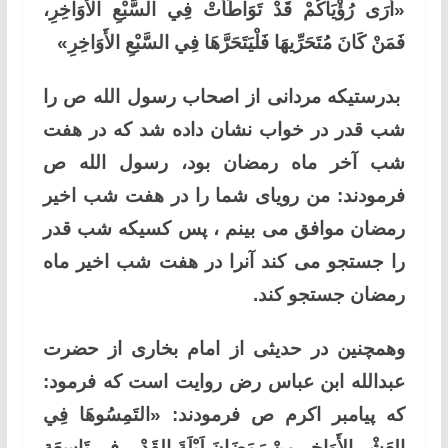
«أَرَى رُؤْيَاكُمْ قَدْ تَوَاطَأَتْ فِي السَّبْعِ الأَوَاخِرِ،
فَمَنْ كَانَ مُتَحَرِّيهَا فَلْيَتَحَرَّهَا فِي السَّبْعِ الأَوَاخِرِ»
بدرستیکه مردانی از اصحاب رسول الله ص را
شب قدر در خواب نشان داده شد که در هفت
شب آخر ماه رمضان بود، رسول الله ص
فرمودند: من رویای شما را در هفت شب اخیر
رمضان موافق می بینم ، پس کسیکه شب قدر
را جستجو می کند آنرا در هفت شب اخیر ماه
رمضان جستجو کند.
وهمچنین در حدیثی از امام بخاری از حضرت
عبدالله ابن عباس رض روایت است که فرمود:
که پیامبر اکرم ص فرمودند: «التَمِسُوهَا فِي
العَشْرِ الأَوَاخِرِ مِنْ رَمَضَانَ لَيْلَةَ القَدْرِ، فِي تَاسِعَةٍ