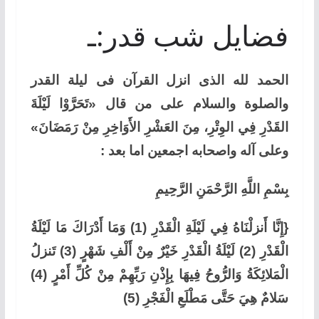
فضایل شب قدر:ـ
الحمد لله الذی انزل القرآن فی لیلة القدر
والصلوة والسلام علی من قال «تَحَرَّوْا لَيْلَةَ
القَدْرِ فِي الوِتْرِ، مِنَ العَشْرِ الأَوَاخِرِ مِنْ رَمَضَانَ»
وعلی آله واصحابه اجمعین اما بعد :
بِسْمِ اللَّهِ الرَّحْمَنِ الرَّحِيمِ
{إِنَّا أَنزلْنَاهُ فِي لَيْلَةِ الْقَدْرِ (1) وَمَا أَدْرَاكَ مَا لَيْلَةُ
الْقَدْرِ (2) لَيْلَةُ الْقَدْرِ خَيْرٌ مِنْ أَلْفِ شَهْرٍ (3) تَنزلُ
الْمَلائِكَةُ وَالرُّوحُ فِيهَا بِإِذْنِ رَبِّهِمْ مِنْ كُلِّ أَمْرٍ (4)
سَلامٌ هِيَ حَتَّى مَطْلَعِ الْفَجْرِ (5)