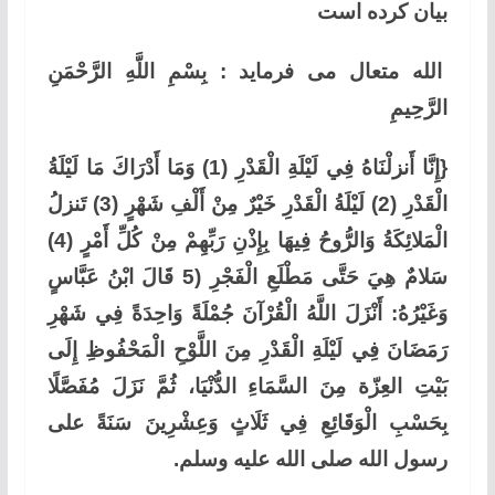
بیان کرده است
الله متعال می فرماید : بِسْمِ اللَّهِ الرَّحْمَنِ
الرَّحِيمِ
{إِنَّا أَنزلْنَاهُ فِي لَيْلَةِ الْقَدْرِ (1) وَمَا أَدْرَاكَ مَا لَيْلَةُ
الْقَدْرِ (2) لَيْلَةُ الْقَدْرِ خَيْرٌ مِنْ أَلْفِ شَهْرٍ (3) تَنزلُ
الْمَلائِكَةُ وَالرُّوحُ فِيهَا بِإِذْنِ رَبِّهِمْ مِنْ كُلِّ أَمْرٍ (4)
سَلامٌ هِيَ حَتَّى مَطْلَعِ الْفَجْرِ (5 قَالَ ابْنُ عَبَّاسٍ
وَغَيْرُهُ: أَنْزَلَ اللَّهُ الْقُرْآنَ جُمْلَةً وَاحِدَةً فِي شَهْرِ
رَمَضَانَ فِي لَيْلَةِ الْقَدْرِ مِنَ اللَّوْحِ الْمَحْفُوظِ إِلَى
بَيْتِ العِزّة مِنَ السَّمَاءِ الدُّنْيَا، ثُمَّ نَزَلَ مُفَصَّلًا
بِحَسْبِ الْوَقَائِعِ فِي ثَلَاثٍ وَعِشْرِينَ سَنَةً على
رسول الله صلى الله عليه وسلم.