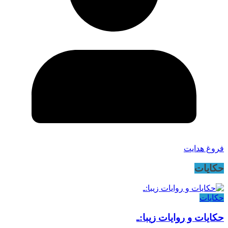
فروغ هدایت
حکایات
حکایات
حکایات و روایات زیبا:ـ