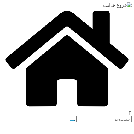
رفتن
به
محتوا