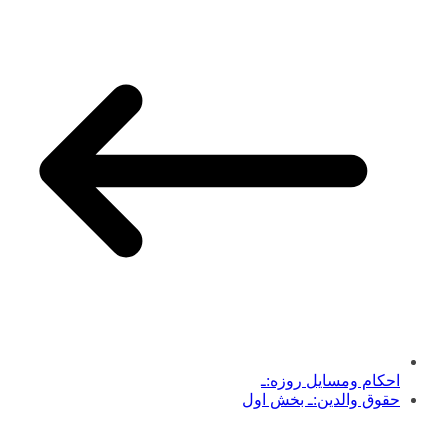
احكام ومسایل روزه:ـ
حقوق والدین:ـ بخش اول