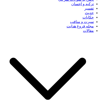
تزکیه و احسان
تفسیر
حدیث
حکایات
سیرت و منافب
مجله فروغ هدایت
مقالات