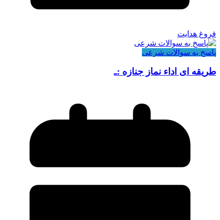
فروغ هدایت
پاسخ به سوالات شرعی
طریقه ای اداء نماز جنازه :ـ