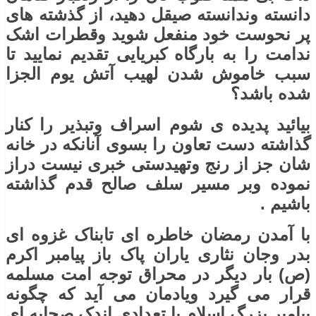
دانسته وندانسته صیقل دهید، از گذشته های
پر نحوست خود منفعل شوید وقطرات اشک
ندامت را به بارگاه کبریایی تقدیم نمایید تا
سبب خاموش شدن لهیب آتش یوم الجزا
شده باشد؟
بیائید پدیده ی شوم اسراف وتبذیر را کنار
گذاشته دست تعاون را بسوی آنانکه در خانه
شان جز از رنج وتهیدستی خبری نیست دراز
نموده وبر مسیر سلف صالح قدم گذاشته
باشیم .
با آمدن رمضان خاطره ای تابناک غزوه ای
بدر وجان نثاری یاران پاک باز پیامبر اکرم
(ص) بار دیگر در محراق توجه امت مسلمه
قرار می گیرد ویادمان می آید که چگونه
پیامبر بزرگ اسلام با تعدادی اندک صحابه ای