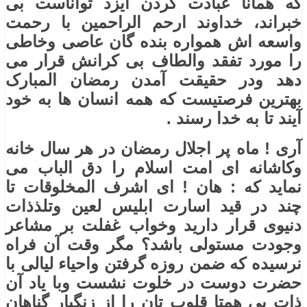
که همانا عبادت کردن ایزد تواناست بی
خبراند، خداوند ارحم الراحمین با رحمت
واسعه اش همواره بنده گان عاصی وخاطی
را مورد تفقد والطاف بی کرانش قرار می
دهد ودر حقیقت آمدن رمضان المبارک
بهترین فرصتیست که همه انسان ها به خود
آیند تا به خدا رسند .
آری ! ماه پر اجلال رمضان در هر سال خانه
وکاشانه ای امت اسلام را دق الباب می
نماید که : هان ! ای اشرف المخلوقات تا
چند در قید اسارت ابلیس لعین وتلذذات
دنیوی قرار دارید وخواب غفلت بر مشاعر
وجودت مستولی باشد؟ مگر وقت آن فراه
نرسیده که ضمن روزه گرفتن واحیاء لیالی با
حضرت دوست در خلوت نشست وبا یاد آن
ذات بی همتا قلوب تان را از زنگبار گناهان