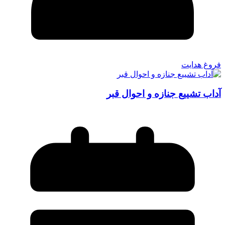
فروغ هدایت
آداب تشییع جنازه و احوال قبر