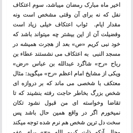
اخیر ماه مبارک رمضان میباشد، سوم اعتکاف
نفل که نه برای آن وقتی مشخص است ونه
مقدار ایام. ثواب اعتکاف خیلی زیاد است
وفضیلت آن از این بیشتر چه میتواند باشد که
خود نبی کریم «ص» بعد از هجرت همیشه در
مسجد النبی به اعتکاف می نشستند عطاء بن
رباح «رح» شاگرد عبدالله بن عباس «رض»
ویکی از مشایخ امام اعظم «رح» میگوید: مثال
معتکف با شخصی می ماند که بر دروازه ای
شخص بزرگ بخاطر حاجت رفته بنشیند که تا
تقاضا وخواسته ای من قبول نشود تکان
نمیخورم اگر در واقع همین حال باشد پس
سخت دل ترین شخص هم نرم شده توجه میکند
وحال آنکه ذات کریم الله «ج» برای عفو