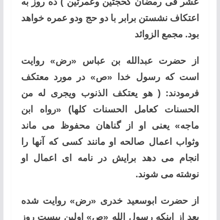
عشر فی رمضان کحجتین وعمرتین ) ده روز به
اعتکاف نشستن برابر با دو حج ودو عمره خواهد
بود. مجمع الزوائد
از حضرت عبدالله بن عباس «رض» روایت
است که رسول خدا «ص» در مورد معتکف
فرمودند: ( هو یعتکف الذنوب ویجری له من
الحسنات کعامل الحسنات کلها) «رواه ابن
ماجه» یعنی او از گناهان محفوظ می ماند
وثواب اعمال صالحه او مانند کسی که آنها را
انجام می دهد برایش در نامه ای اعمال او
نوشته می شوند.
از حضرت ابوسعید خدری «رض» روایت شده
بعد از اینکه رسول الله «ص» اولین بیست روز