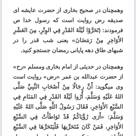
وهمچنان در صحیح بخاری از حضرت عایشه ای
صدیقه رض روایت است که رسول خدا ص
فرمودند: (تَحَرَّوْا لَيْلَةَ القَدْرِ فِي الوِتْرِ، مِنَ العَشْرِ
الأَوَاخِرِ مِنْ رَمَضَانَ»
یعنی شب قدر را در
شبهای طاق دهه پایانی رمضان جستجو کنید.
وهمچنان در حدیثی از امام بخاری ومسلم «رح»
از حضرت عبدالله بن عمر «رض» روایت است
وی میگوید: أَنَّ رِجَالًا مِنْ أَصْحَابِ النَّبِيِّ صَلَّى
اللهُ عَلَيْهِ وَسَلَّمَ، أُرُوا لَيْلَةَ القَدْرِ فِي المَنَامِ فِي
السَّبْعِ الأَوَاخِرِ، فَقَالَ رَسُولُ اللَّهِ صَلَّى اللهُ عَلَيْهِ
وَسَلَّمَ: «أَرَى رُؤْيَاكُمْ قَدْ تَوَاطَأَتْ فِي السَّبْعِ
الأَوَاخِرِ، فَمَنْ كَانَ مُتَحَرِّيهَا فَلْيَتَحَرَّهَا فِي السَّبْعِ