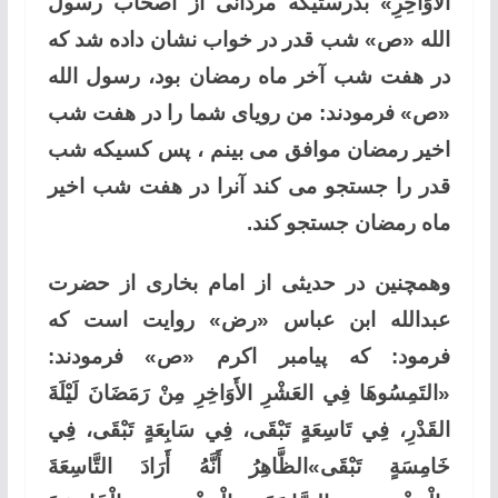
الأَوَاخِرِ»
بدرستیکه مردانی از اصحاب رسول
الله «ص» شب قدر در خواب نشان داده شد که
در هفت شب آخر ماه رمضان بود، رسول الله
«ص» فرمودند: من رویای شما را در هفت شب
اخیر رمضان موافق می بینم ، پس کسیکه شب
قدر را جستجو می کند آنرا در هفت شب اخیر
ماه رمضان جستجو کند.
وهمچنین در حدیثی از امام بخاری از حضرت
عبدالله ابن عباس «رض» روایت است که
فرمود: که پیامبر اکرم «ص» فرمودند:
«التَمِسُوهَا فِي العَشْرِ الأَوَاخِرِ مِنْ رَمَضَانَ لَيْلَةَ
القَدْرِ، فِي تَاسِعَةٍ تَبْقَى، فِي سَابِعَةٍ تَبْقَى، فِي
خَامِسَةٍ تَبْقَى»الظَّاهِرُ أَنَّهُ أَرَادَ التَّاسِعَةَ