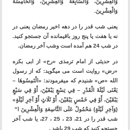
وَالْعِشْرِينَ، وَالسَّابِعَةَ وَالْعِشْرِينَ، وَالْخَامِسَةَ
وَالْعِشْرِينَ.
یعنی شب قدر را در دهه اخیر رمضان یعنی در
نه یا هفت یا پنج روز باقیمانده آن جستجو کنید.
در شب 24 هم آمده است وشب آخر رمضان.
در حدیثی از امام ترمذی «رح» از ابی بکره
«رض» روایت است می میگوید: که از رسول
الله «ص» شنیدم که میفرمودند: «الْتَمِسُوهَا –
يَعْنَى لَيْلَةَ الْقَدْرِ – فِي تِسْعٍ يَبْقَيْنَ، أَوْ فِي سَبْعٍ
يَبْقَيْنَ، أَوْ فِي خَمْسٍ يَبْقَيْنَ، أَوْ ثَلَاثٍ أَوْ آخِرِ لَيْلَةٍ»
(وَآخِرِ لَيْلَةٍ) مَحْمُولٌ عَلَى التَّاسِعَةِ وَالْعِشْرِينَ ا”
شب قدر را در 21، 23 ، 25 ، 27، یا شب آخر
جستجو کنید که شب 29 باشد .