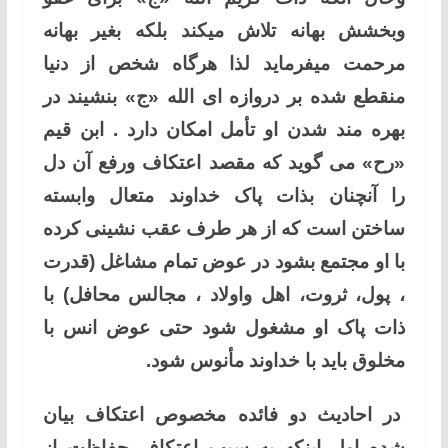
وبخشش بهانه تلاش میکند بلکه بغیر بهانه
مرحمت میفرماید لذا هرگاه شخص از دنیا
منقطع شده بر دروازه ای الله «ج» بنشیند در
بهره مند شدن او تأمل امکان دارد . ابن قیم
«رح» می گوید که مقصد اعتکاف ورفع آن دل
را آنچنان بذات پاک خداوند متعال وابسته
ساختن است که از هر طرف عقب نشینی کرده
با او مجتمع بشود در عوض تمام مشاغل (قدرت
، پول، ثروت، اهل واولاد ، مجالس محافل) با
ذات پاک او مشغول شود حتی عوض انس با
مخلوق باید با خداوند مأنوس شود.
در احادیث دو فائده مخصوص اعتکاف بیان
شده اول اینکه به سبب اعتکاف حفاظت از