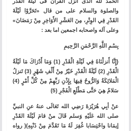
الحمد لله الذی انزل القرآن فی لیلة القدر
والصلوة والسلام علی من قال «تَحَرَّوْا لَيْلَةَ
القَدْرِ فِي الوِتْرِ، مِنَ العَشْرِ الأَوَاخِرِ مِنْ رَمَضَانَ»
وعلی آله واصحابه اجمعین اما بعد :
بِسْمِ اللَّهِ الرَّحْمَنِ الرَّحِيمِ
{إِنَّا أَنزلْنَاهُ فِي لَيْلَةِ الْقَدْرِ (1) وَمَا أَدْرَاكَ مَا لَيْلَةُ
الْقَدْرِ (2) لَيْلَةُ الْقَدْرِ خَيْرٌ مِنْ أَلْفِ شَهْرٍ (3) تَنزلُ
الْمَلائِكَةُ وَالرُّوحُ فِيهَا بِإِذْنِ رَبِّهِمْ مِنْ كُلِّ أَمْرٍ (4)
سَلامٌ هِيَ حَتَّى مَطْلَعِ الْفَجْرِ (5)
عنْ أبِي هُرَيْرَةَ رَضِي الله تَعَالَى عنهُ عنِ النبيِّ
صلى الله عَلَيْهِ وَسلم قَالَ منْ قامَ لَيْلَةَ القَدْرِ
إيمَانا واحْتِسَابا غُفِرَ لَهُ مَا تَقَدَّمَ مِنْ ذَنْبِهِ)( رواه