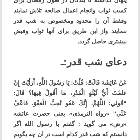
پنهان گذاشته تا بندگان در طول رمضان برای
کسب ثواب وانجام اعمال صالحه تلاش نمایند
وفقط آن را محدود ومخصوص به شب قدر
ننمایند واز این طریق برای آنها ثواب وفیض
بیشتری حاصل گردد.
دعای شب قدر:ـ
عَنْ عَائِشَةَ قَالَتْ: قُلْتُ: يَا رَسُولَ اللَّهِ، أَرَأَيْتَ إِنْ
علمْتُ أَيُّ لَيْلَةٍ الْقَدْرِ، مَا أَقُولُ فِيهَا؟ قَالَ:
“قُولِي: اللَّهُمَّ، إِنَّكَ عَفُو تُحِبُّ الْعَفْوَ، فَاعْفُ
عَنِّي” «رواه الترمذی» یعنی
حضرت عائشه
«رض» می گوید : گفتم یا رسول الله اگر
دانستم که شب قدر کدام است در آن چه بگویم