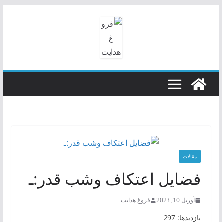
رفتن
به
محتوا
مقالات
فضایل اعتکاف وشب قدر:ـ
آوریل 10, 2023
فروغ هدایت
بازدیدها: 297