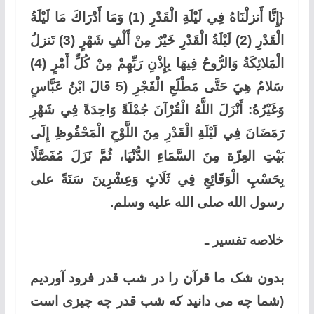
{إِنَّا أَنزلْنَاهُ فِي لَيْلَةِ الْقَدْرِ (1) وَمَا أَدْرَاكَ مَا لَيْلَةُ
الْقَدْرِ (2) لَيْلَةُ الْقَدْرِ خَيْرٌ مِنْ أَلْفِ شَهْرٍ (3) تَنزلُ
الْمَلائِكَةُ وَالرُّوحُ فِيهَا بِإِذْنِ رَبِّهِمْ مِنْ كُلِّ أَمْرٍ (4)
سَلامٌ هِيَ حَتَّى مَطْلَعِ الْفَجْرِ (5 قَالَ ابْنُ عَبَّاسٍ
وَغَيْرُهُ: أَنْزَلَ اللَّهُ الْقُرْآنَ جُمْلَةً وَاحِدَةً فِي شَهْرِ
رَمَضَانَ فِي لَيْلَةِ الْقَدْرِ مِنَ اللَّوْحِ الْمَحْفُوظِ إِلَى
بَيْتِ العِزّة مِنَ السَّمَاءِ الدُّنْيَا، ثُمَّ نَزَلَ مُفَصَّلًا
بِحَسْبِ الْوَقَائِعِ فِي ثَلَاثٍ وَعِشْرِينَ سَنَةً على
رسول الله صلى الله عليه وسلم.
خلاصه تفسیر ـ
بدون شک ما قرآن را در شب قدر فرود آوردیم
(شما چه می دانید که شب قدر چه چیزی است