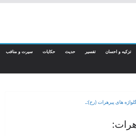
تزکیه و احسان
تفسیر
حدیث
حکایات
سیرت و منافب
هرات: