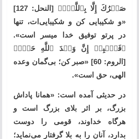
صَبۡرُكَ إِلَّا بِٱللَّهِۚ﴾ [النحل: 127]
«و شکیبایی کن و شکیبایی‌ات، تنها
در پرتو توفیق خدا میسر است».
﴿فَٱصۡبِرۡ إِنَّ وَعۡدَ ٱللَّهِ حَقّٞ﴾
[الروم: 60] «صبر کن؛ بی‌گمان وعده
الهی، حق است».
در حدیثی آمده است: «همانا پاداش
بزرگ، بر اثر بلای بزرگ است و
هرگاه خداوند، قومی ‌را دوست
بدارد، آنان را به بلا گرفتار می‌نماید؛