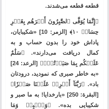
قطعه قطعه می‌شدند.
﴿إِنَّمَا يُوَفَّى ٱلصَّٰبِرُونَ أَجۡرَهُم بِغَيۡرِ
حِسَابٖ ١٠﴾ [الزمر: 10] «شکیبایان،
پاداش خود را بدون حساب و به
کمال دریافت می‌دارند». ﴿سَلَٰمٌ
عَلَيۡكُم بِمَا صَبَرۡتُمۡۚ﴾ [الرعد: 24]
«به خاطر صبری که نمودید، درودتان
باد». ﴿رَبَّنَآ أَفۡرِغۡ عَلَيۡنَا صَبۡرٗا﴾
[البقرة: 250] «بارخدایا! به ما صبر و
شکیبایی بده». ﴿وَٱصۡبِرۡ وَمَا