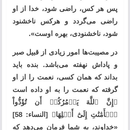
پس هر کس، راضی شود، خدا از او
راضی می‌گردد و هرکس ناخشنود
شود، ناخشنودی، بهره اوست».
در مصیبت‌ها امور زیادی از قبیل صبر
و پاداش نهفته می‌باشد. بنده باید
بداند که همان کسی، نعمت را از او
گرفته که نعمت را به او داده است
﴿إِنَّ ٱللَّهَ يَأۡمُرُكُمۡ أَن تُؤَدُّواْ
ٱلۡأَمَٰنَٰتِ إِلَىٰٓ أَهۡلِهَا﴾ [النساء: 58]
«خداوند، به شما فرمان می‌دهد که