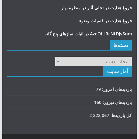
فروغ هدایت
در
تجلی آثار در منظره بهار
فروغ هدایت
در
فضيلت وضوء
AzeOfURcNtDJvSnm
در
اثبات نمازهای پنج گانه
دسته‌ها
دسته‌ها
آمار سایت
بازدیدهای امروز:
79
بازدیدهای دیروز:
160
کل بازدیدها:
2,222,067