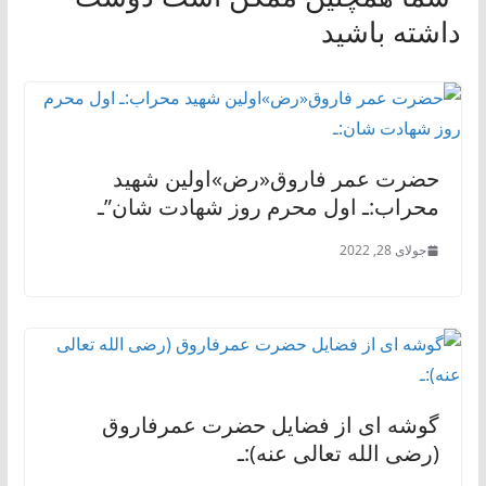
داشته باشید
حضرت عمر فاروق«رض»اولین شهید
محراب:ـ اول محرم روز شهادت شان”ـ
جولای 28, 2022
گوشه ای از فضايل حضرت عمرفاروق
(رضی الله تعالی عنه):ـ