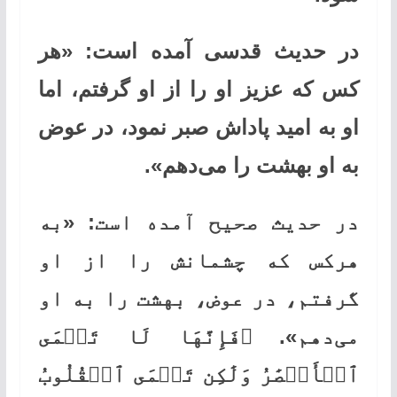
در حدیث قدسی آمده است: «هر
کس که عزیز او را از او گرفتم، اما
او به امید پاداش صبر نمود، در عوض
به او بهشت را می‌دهم».
در حدیث صحیح آمده است: «به
هرکس که چشمانش را از او
گرفتم، در عوض، بهشت را به او
می‌دهم». ﴿فَإِنَّهَا لَا تَعۡمَى
ٱلۡأَبۡصَٰرُ وَلَٰكِن تَعۡمَى ٱلۡقُلُوبُ