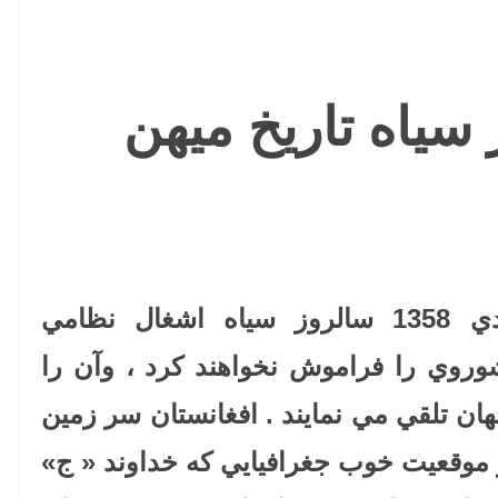
1358 روز سياه تاريخ ميهن
افغانان اشغال ستيز ششم جدي 1358 سالروز سياه اشغال نظامي
وروي را فراموش نخواهند كرد ، وآن را
هان تلقي مي نمايند . افغانستان سر زمين
موقعيت خوب جغرافيايي كه خداوند « ج»