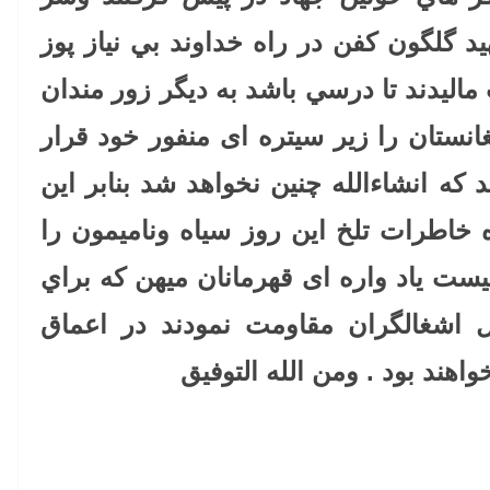
د گلگون كفن در راه خداوند بي نياز پوز
اليدند تا درسي باشد به ديگر زور مندان
انستان را زير سيتره ای منفور خود قرار
كه انشاءالله چنين نخواهد شد بنابر اين
 خاطرات تلخ اين روز سياه وناميمون را
قيست ياد واره ای قهرمانان ميهن كه براي
ل اشغالگران مقاومت نمودند در اعماق
اهند بود . ومن الله التوفیق