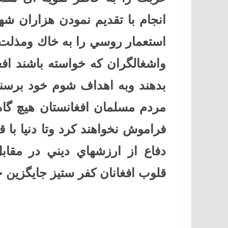
انجام با تقديم نمودن هزاران شهي
استعمار روسي را به خاك ومذلت م
واشغالگران كه خواسته باشند افغ
بدهند وبه اهداف شوم خود برسند 
مردم مسلمان افغانستان هيچ گاه
فراموش نخواهند كرد وتا دنيا با 
دفاع از ارزشهاي ديني در مقاب
قلوب افغانان كفر ستيز جايگزين خو