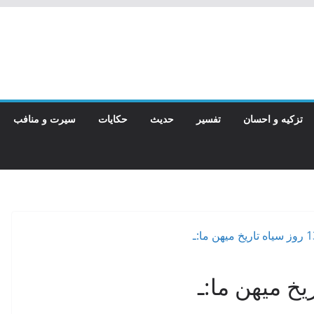
تزکیه و احسان
تفسیر
حدیث
حکایات
سیرت و منافب