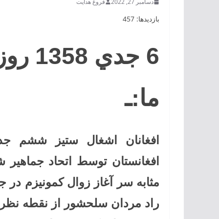
دسامبر 27, 2022
فروغ هدایت
بازدیدها: 457
6 جدي 
ما:ـ
افغانستان توسط اتحاد جماهير ش
مثابه سر آغاز زوال كمونيزم در ج
راد مردان سلحشور از نقطه نظر 