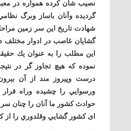
نصيب شان كرده همواره در معبر
گرديده وآنان باساز وبرگ نظامي
شهادت تاريخ اين سر زمين مراحل
گشايان غاصب در ادوار مختلف در 
اين مطلب را به عنوان يك حقيقت
نموده كه هيچ تجاوز گر در نتي
درست وپيروز مند از آن بيرون 
ورسوايي را چشيده وراه فرار را
حوادث كشور ما آنان را چنان سر 
ای كشور گشايي وقلدوري را از كل