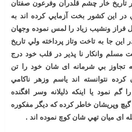
 تاريخ خار چشم قلدران وفرعون صفتان
 در اين كشور بخت آزمايي كرده اند به
 فراز ونشيب زياد را لمس نموده وجهان
اين جا به تاخت وتاز پرداخته ولي تاريخ
 مسلم وانكار نا پذير در قلب خود درج
جه تجاوز بي شرمانه ای شان خود را تن
كرده نتوانسته اند ياسم وزهر ناكامي
 گم نمود يا اينكه ذليلانه وسر افگنده
گيچ وپريشان خاطر كرده كه ديگر مفكوره
ه ای ميان تهي شان كوچ نموده اند .