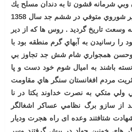
ن وبي شرمانه قشون تا به دندان مسلح يك
صد وپنجاه هزار نفره اتحاد جماهير شوروي متوفي در ششم جد سال 1358
ه وسعت تاريخ گرديد . روس ها كه از دير
 را رسانيدن به آبهاي گرم منطقه بود با
 وحسن همجواري شام شش جد تجاوز بي
انسته باشند به اميال شوم خود دست و پا
ثريت مردم افغانستان سنگر هاي مقاومت
 ولي متكي به نصرت خداوند يكتا در نا
 از سازو برگ نظامي عساكر اشغالگر
شهادت شتافتند وعده ای راه هجرت وديار
ر هاي خونين جهاد در پيش گرفتند وسر