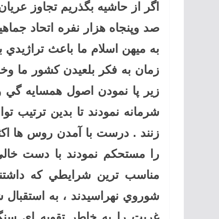
اگر از حاشيه بگذريم تجاوز عريا
به ميهن اسلام ما باعث تراژيدي ب
زمان به فكر بلعيدن كشور ما وخود
زير پا نمودن اصول همسايه گي
شرمانه نمودند تا بدين ترتيب تو
زنند . درست با آمدن روس ها اك
را مستحكم نمودند با دست خالي
مناسب ترين شرايطي كه داشتند
شوروي نهراسيدند ، به استقبال 
غربت را به خاطر تقويه ای سنگ