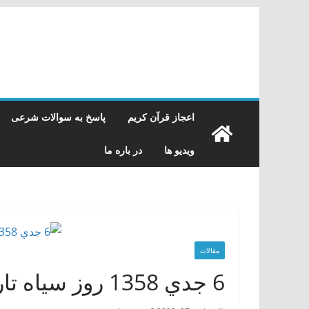
رفتن
به
محتوا
اعجاز قرآن کریم
پاسخ به سوالات شرعی
ویدیو ها
در باره ما
مقالات
6 جدي 1358 روز سياه تاريخ ميهن ما:ـ