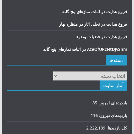
فروغ هدایت
در
اثبات نمازهای پنج گانه
فروغ هدایت
در
تجلی آثار در منظره بهار
فروغ هدایت
در
فضيلت وضوء
AzeOfURcNtDJvSnm
در
اثبات نمازهای پنج گانه
دسته‌ها
دسته‌ها
آمار سایت
بازدیدهای امروز:
85
بازدیدهای دیروز:
116
کل بازدیدها:
2,222,189