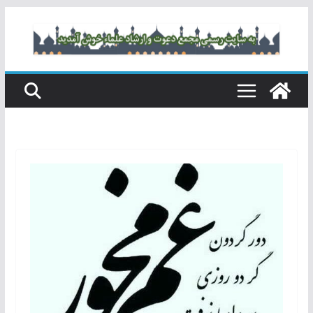
رفتن
به
محتوا