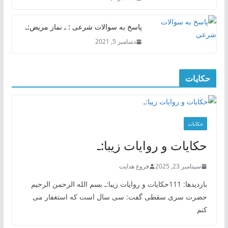
پاسخ به سوالات شرعی : ـ نماز مریض:ـ
دسامبر 5, 2021
حکایات
حکایات
حکایات و روایات زیبا:ـ
سپتامبر 23, 2025
فروغ هدایت
بازدیدها: 111حکایات و روایات زیبا:ـ بسم الله الرحمن الرحیم
حضرت سری سقطی گفت: سی سال است که استغفار می
کنم